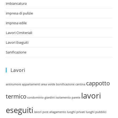
imbiancatura
impresa di pulizie
impresa edile
Lavori CImiteriali
Lavori Eseguiti
Sanificazione
Lavori
cappotto
antirumore
appartamenti
area verde
bonificazione cantina
lavori
termico
condominio
giardini
isolamento parete
eseguiti
lavori post allagamento
luoghi privati
luoghi pubblici