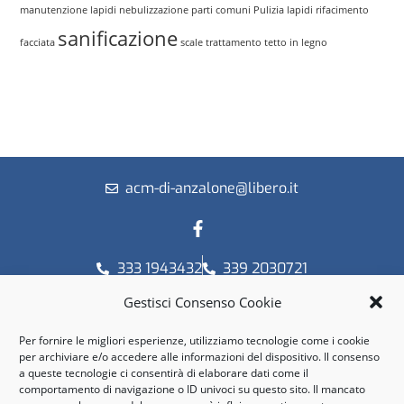
manutenzione lapidi
nebulizzazione
parti comuni
Pulizia lapidi
rifacimento
sanificazione
facciata
scale
trattamento tetto in legno
acm-di-anzalone@libero.it
333 1943432
339 2030721
C.so Gramsci, 23 - 14100 Asti
Gestisci Consenso Cookie
© Copyright 2019 / 2026
A.C.M. di Anzalone Maurizio
P.I. 01475430052
Per fornire le migliori esperienze, utilizziamo tecnologie come i cookie
per archiviare e/o accedere alle informazioni del dispositivo. Il consenso
a queste tecnologie ci consentirà di elaborare dati come il
Orari
comportamento di navigazione o ID univoci su questo sito. Il mancato
Lun - Sab: