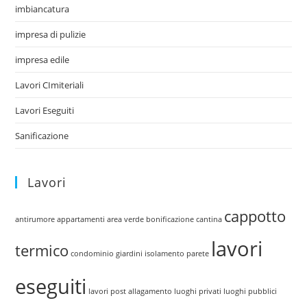
imbiancatura
impresa di pulizie
impresa edile
Lavori CImiteriali
Lavori Eseguiti
Sanificazione
Lavori
cappotto
antirumore
appartamenti
area verde
bonificazione cantina
lavori
termico
condominio
giardini
isolamento parete
eseguiti
lavori post allagamento
luoghi privati
luoghi pubblici