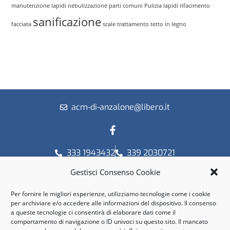
manutenzione lapidi
nebulizzazione
parti comuni
Pulizia lapidi
rifacimento
sanificazione
facciata
scale
trattamento tetto in legno
acm-di-anzalone@libero.it
333 1943432
339 2030721
C.so Gramsci, 23 - 14100 Asti
Gestisci Consenso Cookie
© Copyright 2019 / 2026
A.C.M. di Anzalone Maurizio
P.I. 01475430052
Per fornire le migliori esperienze, utilizziamo tecnologie come i cookie
per archiviare e/o accedere alle informazioni del dispositivo. Il consenso
a queste tecnologie ci consentirà di elaborare dati come il
Orari
comportamento di navigazione o ID univoci su questo sito. Il mancato
Lun - Sab: