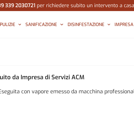
39 339 2030721
per richiedere subito un intervento a cas
PULIZIE
SANIFICAZIONE
DISINFESTAZIONE
IMPRESA
uito da Impresa di Servizi ACM
. Eseguita con vapore emesso da macchina professiona