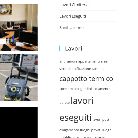
Lavori CImiteriali
Lavori Eseguiti
Sanificazione
Lavori
antirumore
appartamenti
area
verde
bonificazione cantina
cappotto termico
condominio
giardini
isolamento
lavori
parete
eseguiti
lavori post
allagamento
luoghi privati
luoghi
pubblici
manutenzione lapidi